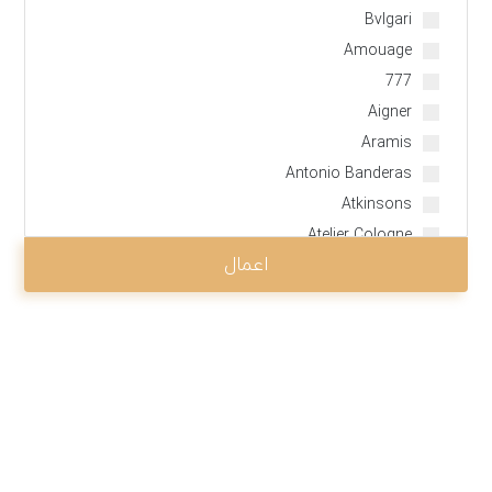
Clement Gavarry کِلِمُن گَوَری
Bvlgari
Christopher Sheldrake کریستوفر شلدریک
Amouage
David Apel دیوید اپل
777
Daniela Andrier دنیلا آندریه (روشه)
Aigner
Daphne Bugey دافنه بوژِه
Aramis
Delphine Lebeau دلفین لوبو
Antonio Banderas
Dominique Ropion دومینیک روپیون
Atkinsons
Edmond Roudnitska ادموند رودنیتسکا
Atelier Cologne
Edouard Flechier ادوارد فلشیه
اعمال
Burberry
Emilie Coppermann امیلی کاپرمن
Brecourt
Ernest Beaux ارنست بوکس
Carolina Herrera
Francis Fabron فرانسیس فابرُن
Carner Barcelona
Francis Kurkdjian فرانسیس کوکژیان
Calvin Klein
Francois Demachy فرانسوا دِمَشی
Chloe
Germaine Cellier ژرمن سِلیه
Chanel
Geza Schoen گِزا شون
Cartier