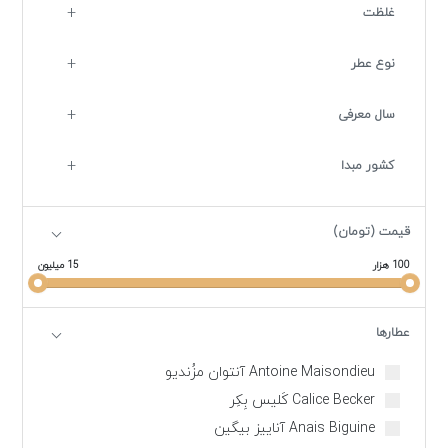
غلظت
نوع عطر
سال معرفی
کشور مبدا
قیمت (تومان)
100 هزار
15 میلیون
عطارها
Antoine Maisondieu آنتوان مزُندیو
Calice Becker کَلیس بِکِر
Anais Biguine آناییز بیگین