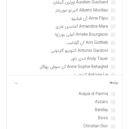
Aurelien Guichard اورلین گیشارد
Alberto Morillas آلبرتو موریلاز
Anne Flipo آن فیلیپو
Amandine Mare آماندین ماری
Amelie Bourgeois آمِلی بورژوا
Ann Gottlieb آن گوتلیب
Antonio Gardoni آنتونیو گاردونی
Andy Tauer اندی تاوِر
Anne Sophie Behaghel آن سوفی بِهاگل
Antoine Lie آنتوان لی
برندها
Annick Menardo انیک مناردو
Bertrand Duchaufour برتراند دوشافور
Acqua di Parma
Carlos Benaim کارلوس بنیم
Azzaro
Christophe Raynaud کریستف رِینو
Bentley
Christian Provenzano کریستین پِرُوِنزانو
Boss
Christine Nagel کریستین نَژِل
Christian Dior