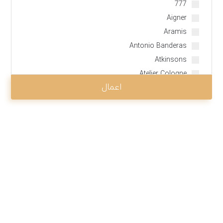
777
Daniela Andrier دنیلا آندریه (روشه)
Aigner
Daphne Bugey دافنه بوژِه
Aramis
Delphine Lebeau دلفین لوبو
Antonio Banderas
Dominique Ropion دومینیک روپیون
Atkinsons
Edmond Roudnitska ادموند رودنیتسکا
Atelier Cologne
Edouard Flechier ادوارد فلشیه
اعمال
Burberry
Emilie Coppermann امیلی کاپرمن
Brecourt
Ernest Beaux ارنست بوکس
Carolina Herrera
Francis Fabron فرانسیس فابرُن
Carner Barcelona
Francis Kurkdjian فرانسیس کوکژیان
Calvin Klein
Francois Demachy فرانسوا دِمَشی
Chloe
Germaine Cellier ژرمن سِلیه
Chanel
Geza Schoen گِزا شون
Cartier
Guy Robert گای رابرت
Caron
Henri Robert هنری رابرت
Chopard
Jacques Cavallier ژاک کاوالیه