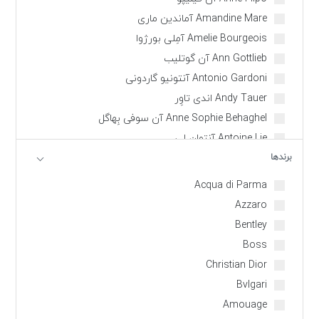
Amandine Mare آماندین ماری
Amelie Bourgeois آمِلی بورژوا
Ann Gottlieb آن گوتلیب
Antonio Gardoni آنتونیو گاردونی
Andy Tauer اندی تاوِر
Anne Sophie Behaghel آن سوفی بِهاگل
Antoine Lie آنتوان لی
برندها
Annick Menardo انیک مناردو
Bertrand Duchaufour برتراند دوشافور
Acqua di Parma
Carlos Benaim کارلوس بنیم
Azzaro
Christophe Raynaud کریستف رِینو
Bentley
Christian Provenzano کریستین پِرُوِنزانو
Boss
Christine Nagel کریستین نَژِل
Christian Dior
Clement Gavarry کِلِمُن گَوَری
Bvlgari
Christopher Sheldrake کریستوفر شلدریک
Amouage
David Apel دیوید اپل